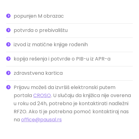
popunjen M obrazac
potvrda o prebivalištu
izvod iz matične knjige rođenih
kopija rešenja i potvrde o PIB-u iz APR-a
zdravstvena kartica
Prijavu možeš da izvršiš elektronski putem
portala
CROSO
. U slučaju da knjižica nije overena
u roku od 24h, potrebno je kontaktirati nadležni
RFZO. Ako ti je potrebna pomoć kontaktiraj nas
na
office@pausal.rs