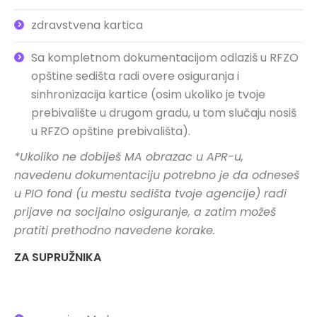
zdravstvena kartica
Sa kompletnom dokumentacijom odlaziš u RFZO
opštine sedišta radi overe osiguranja i
sinhronizacija kartice (osim ukoliko je tvoje
prebivalište u drugom gradu, u tom slučaju nosiš
u RFZO opštine prebivališta).
*Ukoliko ne dobiješ MA obrazac u APR-u,
navedenu dokumentaciju potrebno je da odneseš
u PIO fond (u mestu sedišta tvoje agencije) radi
prijave na socijalno osiguranje, a zatim možeš
pratiti prethodno navedene korake.
ZA SUPRUŽNIKA