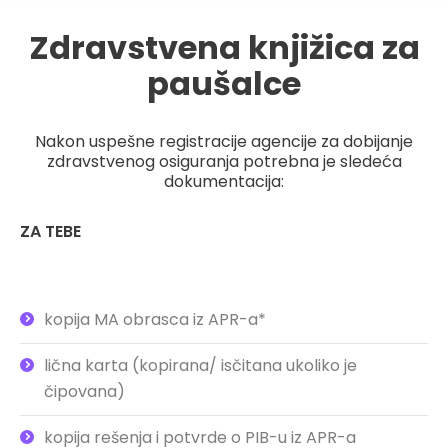
Zdravstvena knjižica za
paušalce
Nakon uspešne registracije agencije za dobijanje
zdravstvenog osiguranja potrebna je sledeća
dokumentacija:
ZA TEBE
kopija MA obrasca iz APR-a*
lična karta (kopirana/ isčitana ukoliko je
čipovana)
kopija rešenja i potvrde o PIB-u iz APR-a