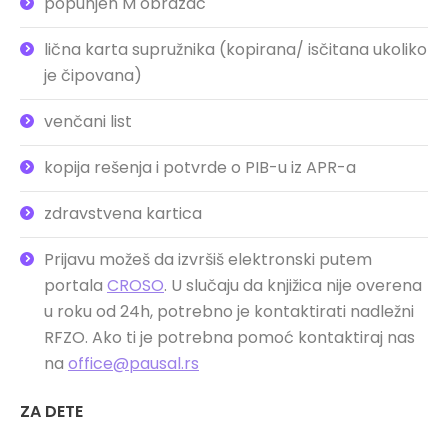
popunjen M obrazac
lična karta supružnika (kopirana/ isčitana ukoliko
je čipovana)
venčani list
kopija rešenja i potvrde o PIB-u iz APR-a
zdravstvena kartica
Prijavu možeš da izvršiš elektronski putem
portala
CROSO
. U slučaju da knjižica nije overena
u roku od 24h, potrebno je kontaktirati nadležni
RFZO. Ako ti je potrebna pomoć kontaktiraj nas
na
office@pausal.rs
ZA DETE