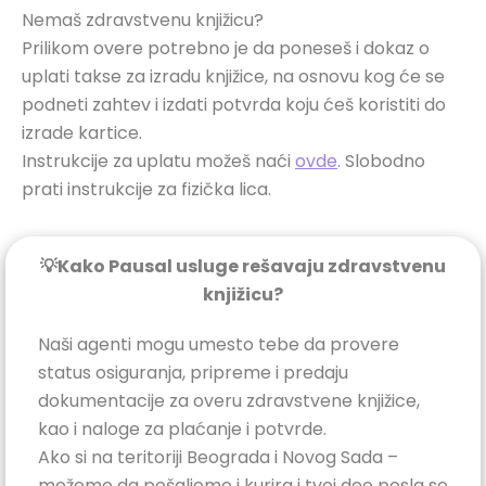
Nemaš zdravstvenu knjižicu?
Prilikom overe potrebno je da poneseš i dokaz o
uplati takse za izradu knjižice, na osnovu kog će se
podneti zahtev i izdati potvrda koju ćeš koristiti do
izrade kartice.
Instrukcije za uplatu možeš naći
ovde
. Slobodno
prati instrukcije za fizička lica.
💡Kako Pausal usluge rešavaju zdravstvenu
knjižicu?
Naši agenti mogu umesto tebe da provere
status osiguranja, pripreme i predaju
dokumentacije za overu zdravstvene knjižice,
kao i naloge za plaćanje i potvrde.
Ako si na teritoriji Beograda i Novog Sada –
možemo da pošaljemo i kurira i tvoj deo posla se