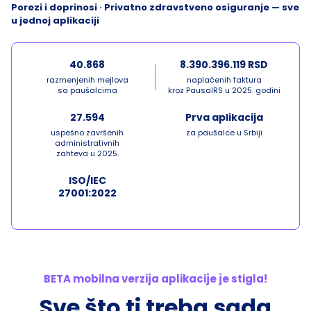
Porezi i doprinosi · Privatno zdravstveno osiguranje — sve
u jednoj aplikaciji
40.868
8.390.396.119 RSD
razmenjenih mejlova
naplaćenih faktura
sa paušalcima
kroz PausalRS u 2025. godini
27.594
Prva aplikacija
uspešno završenih
za paušalce u Srbiji
administrativnih
zahteva u 2025.
ISO/IEC
27001:2022
BETA mobilna verzija aplikacije je stigla!
Sve što ti treba sada