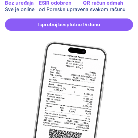
Bez uređaja
ESIR odobren
QR račun odmah
Sve je online
od Poreske uprave
na svakom računu
Isprobaj besplatno 15 dana