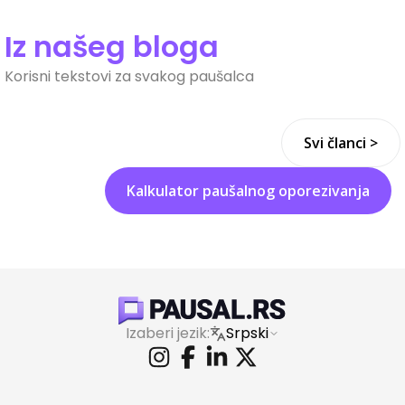
Iz našeg bloga
Korisni tekstovi za svakog paušalca
Svi članci >
Kalkulator paušalnog oporezivanja
Izaberi jezik:
Srpski