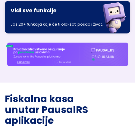
Vidi sve funkcije
Još 20+ funkcija koje će ti olakšati posao i život.
Fiskalna kasa
unutar PausalRS
aplikacije