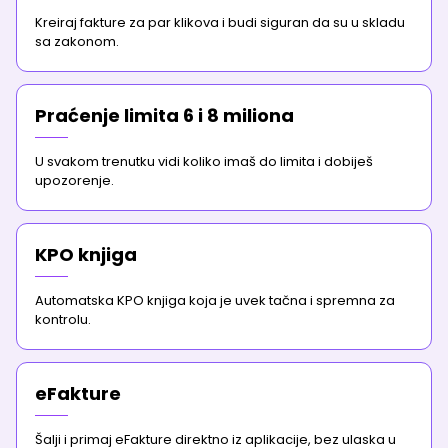
Kreiraj fakture za par klikova i budi siguran da su u skladu
sa zakonom.
Praćenje limita 6 i 8 miliona
U svakom trenutku vidi koliko imaš do limita i dobiješ
upozorenje.
KPO knjiga
Automatska KPO knjiga koja je uvek tačna i spremna za
kontrolu.
eFakture
Šalji i primaj eFakture direktno iz aplikacije, bez ulaska u