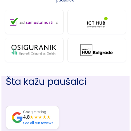
paušalce.
Šta kažu paušalci
Google rating
4.8
★★★★★
See all our reviews