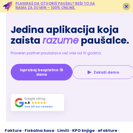
PLANIRAŠ DA OTVORIŠ PAUŠAL? REŠI TO SA
NAMA ZA 30 MIN – 100% ONLINE.
Jedina aplikacija koja
zaista
razume
paušalce.
Proveren partner paušalaca već više od 10 godina.
Isprobaj besplatno 15
▶
Zakaži demo
dana
Google rating
4.8
★★★★★
See all our reviews
Fakture · Fiskalna kasa · Limiti · KPO knjige · eFakture ·