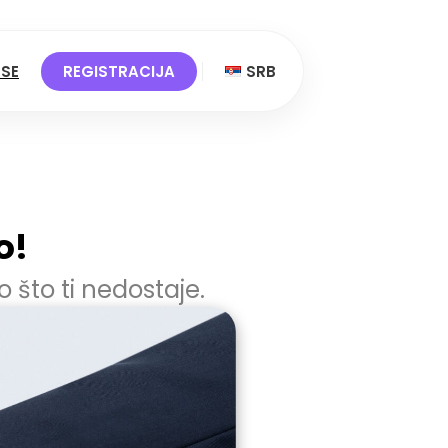
 SE
REGISTRACIJA
SRB
o!
o što ti nedostaje.