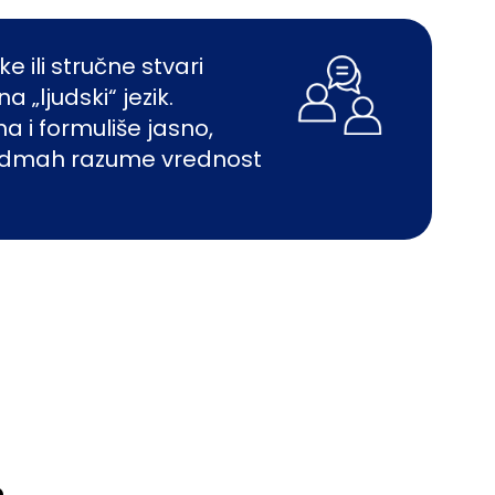
e ili stručne stvari
 „ljudski“ jezik.
a i formuliše jasno,
 odmah razume vrednost