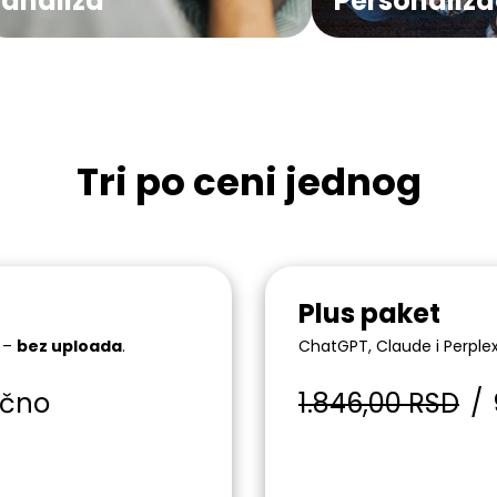
analiza
Personaliza
Tri po ceni jednog
Plus paket
o –
bez uploada
.
ChatGPT, Claude i Perple
čno
1.846,00 RSD
/