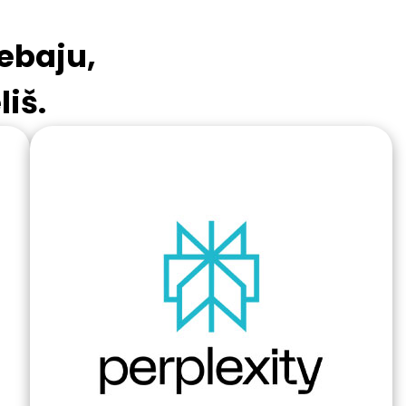
rebaju,
iš.