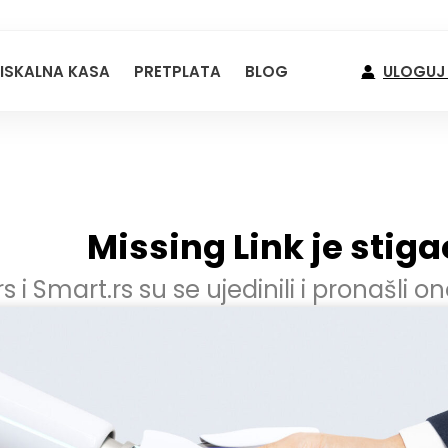
FISKALNA KASA
PRETPLATA
BLOG
ULOGUJ
Missing Link je stiga
s i Smart.rs su se ujedinili i pronašli on