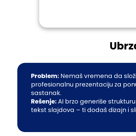
Isproba
Ubrz
Problem:
Nemaš vremena da slož
profesionalnu prezentaciju za ponu
sastanak.
Rešenje:
AI brzo generiše strukturu 
tekst slajdova – ti dodaš dizajn i sl