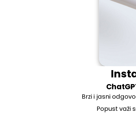
Insta
ChatGPT 
Brzi i jasni odgov
Popust važi s