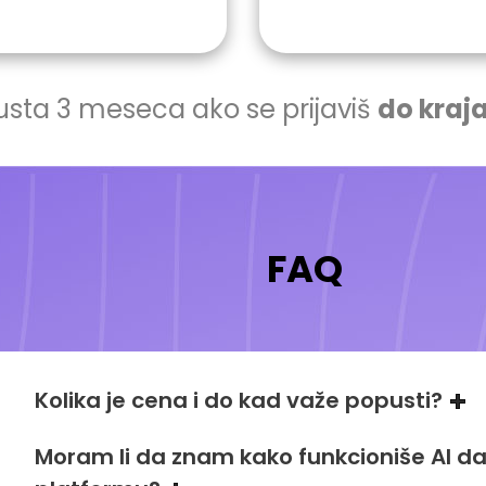
sta 3 meseca ako se prijaviš
do kraj
FAQ
Kolika je cena i do kad važe popusti?
Moram li da znam kako funkcioniše AI da 