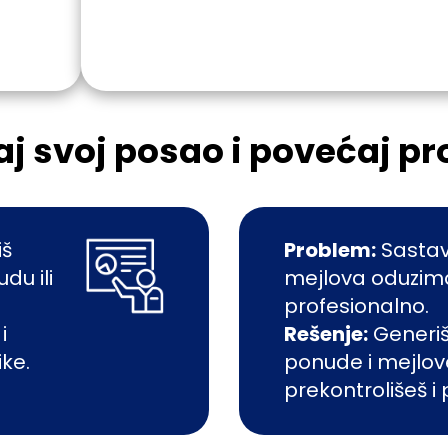
j
Isprobaj
aj svoj posao i povećaj p
iš
Problem:
Sastav
du ili
mejlova oduzima
profesionalno.
i
Rešenje:
Generi
ike.
ponude i mejlo
prekontrolišeš i 