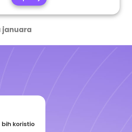
a januara
bih koristio