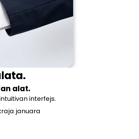
alata.
dan alat.
tuitivan interfejs.
 kraja januara