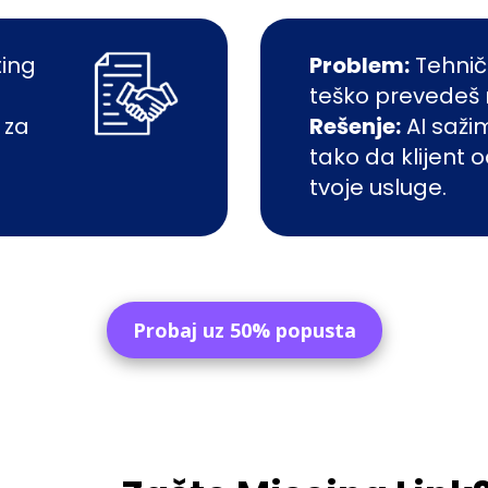
ting
Problem:
Tehničk
teško prevedeš na
 za
Rešenje:
AI sažim
tako da klijent
tvoje usluge.
Probaj uz 50% popusta