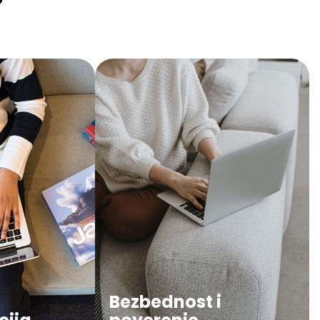
?
Bezbednost i