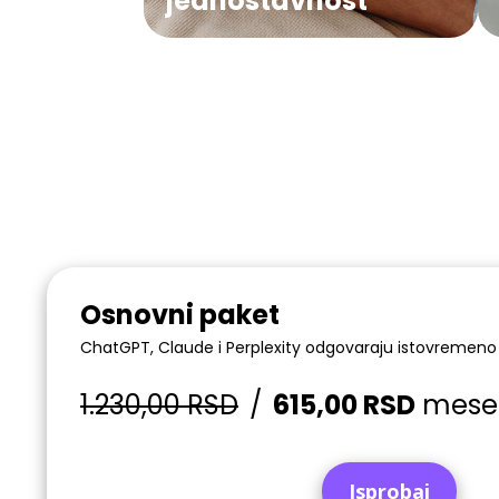
jednostavnost
Osnovni paket
ChatGPT, Claude i Perplexity odgovaraju istovremen
1.230,00 RSD
/
615,00 RSD
mese
Isprobaj