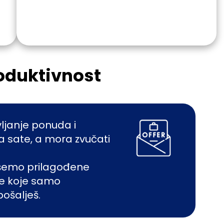
Isprobaj
roduktivnost
ljanje ponuda i
 sate, a mora zvučati
šemo prilagođene
ve koje samo
pošalješ.