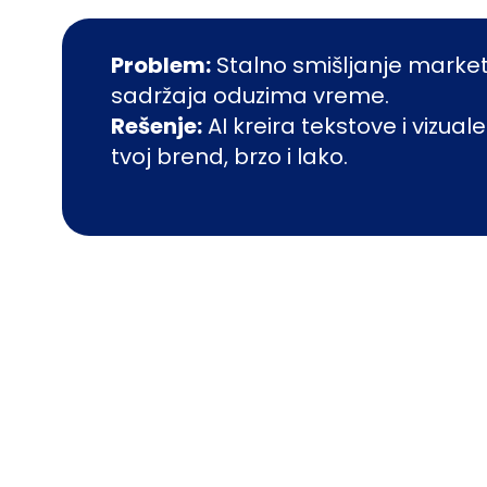
Problem:
Stalno smišljanje marke
sadržaja oduzima vreme.
Rešenje:
AI kreira tekstove i vizuale
tvoj brend, brzo i lako.