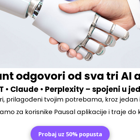
nt odgovori od sva tri AI 
• Claude • Perplexity – spojeni u je
ori, prilagođeni tvojim potrebama, kroz jedan in
amo za korisnike Pausal aplikacije i traje do
Probaj uz 50% popusta