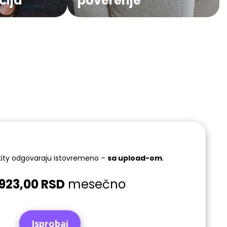
cija
poverenje
xity odgovaraju istovremeno –
sa upload-om
.
923,00 RSD
mesečno
Isprobaj